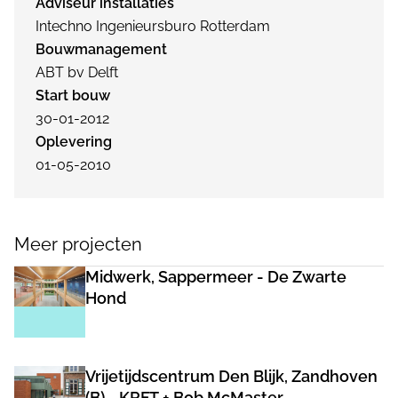
Adviseur installaties
Intechno Ingenieursburo Rotterdam
Bouwmanagement
ABT bv Delft
Start bouw
30-01-2012
Oplevering
01-05-2010
Meer projecten
Midwerk, Sappermeer - De Zwarte
Hond
Vrijetijdscentrum Den Blijk, Zandhoven
(B) - KRFT + Bob McMaster