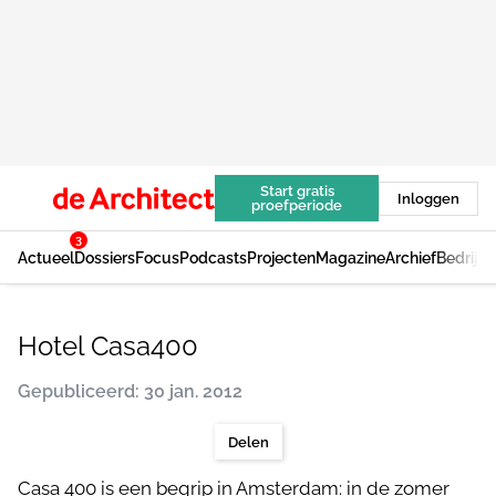
Start gratis
Inloggen
proefperiode
3
Actueel
Dossiers
Focus
Podcasts
Projecten
Magazine
Archief
Bedrijv
Hotel Casa400
Gepubliceerd: 30 jan. 2012
Delen
Casa 400 is een begrip in Amsterdam: in de zomer