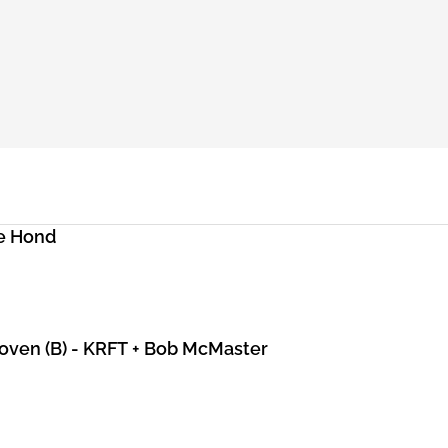
e Hond
hoven (B) - KRFT + Bob McMaster