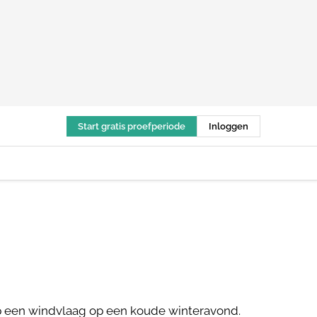
Start gratis proefperiode
Inloggen
p een windvlaag op een koude winteravond.