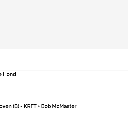
e Hond
hoven (B) - KRFT + Bob McMaster