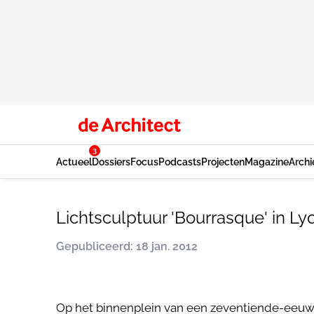
3
Actueel
Dossiers
Focus
Podcasts
Projecten
Magazine
Archi
Lichtsculptuur 'Bourrasque' in Ly
Gepubliceerd: 18 jan. 2012
Op het binnenplein van een zeventiende-eeuw