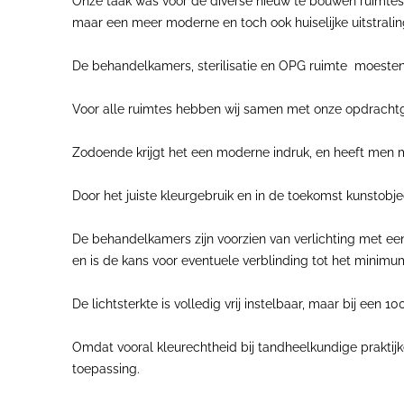
Onze taak was voor de diverse nieuw te bouwen ruimtes 
maar een meer moderne en toch ook huiselijke uitstralin
De behandelkamers, sterilisatie en OPG ruimte moesten 
Voor alle ruimtes hebben wij samen met onze opdrachtg
Zodoende krijgt het een moderne indruk, en heeft men mi
Door het juiste kleurgebruik en in de toekomst kunstobje
De behandelkamers zijn voorzien van verlichting met een
en is de kans voor eventuele verblinding tot het minimu
De lichtsterkte is volledig vrij instelbaar, maar bij een
Omdat vooral kleurechtheid bij tandheelkundige praktijk
toepassing.