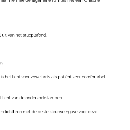
 maar hiermee de algemene ruimtes niet een klinische
uit van het stucplafond.
n.
s het licht voor zowel arts als patiënt zeer comfortabel
het licht van de onderzoekslampen.
 een lichtbron met de beste kleurweergave voor deze