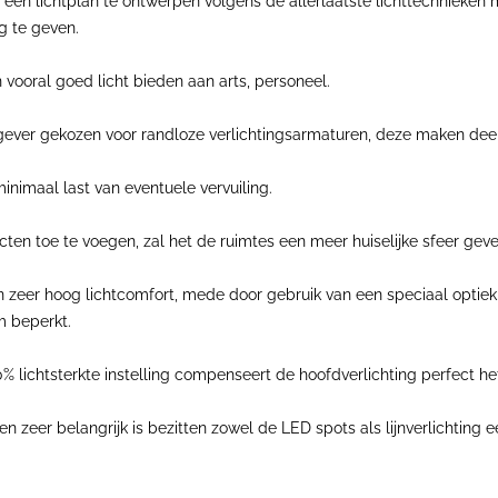
een lichtplan te ontwerpen volgens de allerlaatste lichttechnieken
g te geven.
vooral goed licht bieden aan arts, personeel.
ever gekozen voor randloze verlichtingsarmaturen, deze maken deel 
nimaal last van eventuele vervuiling.
cten toe te voegen, zal het de ruimtes een meer huiselijke sfeer geve
 zeer hoog lichtcomfort, mede door gebruik van een speciaal optiek i
m beperkt.
 100% lichtsterkte instelling compenseert de hoofdverlichting perfect 
en zeer belangrijk is bezitten zowel de LED spots als lijnverlichting