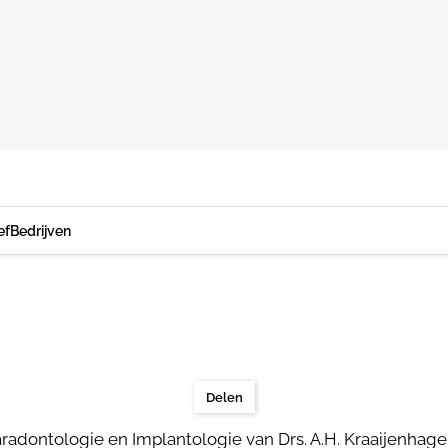
ef
Bedrijven
Delen
adontologie en Implantologie van Drs. A.H. Kraaijenhagen