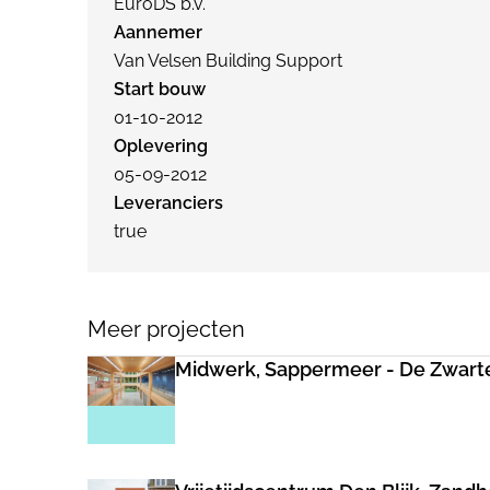
EuroDS b.v.
Aannemer
Van Velsen Building Support
Start bouw
01-10-2012
Oplevering
05-09-2012
Leveranciers
true
Meer projecten
Midwerk, Sappermeer - De Zwart