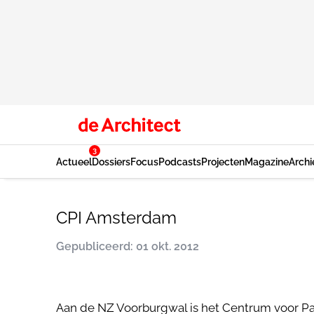
3
Actueel
Dossiers
Focus
Podcasts
Projecten
Magazine
Archi
CPI Amsterdam
Gepubliceerd: 01 okt. 2012
Aan de NZ Voorburgwal is het Centrum voor Par