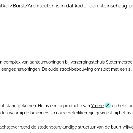
ker/Borst/Architecten is in dat kader een kleinschalig p
en complex van aanleunwoningen bij verzorgingstehuis Slotermeeroord
n eengezinswoningen. De oude strookbebouwing omsloot met een sl
tot stand gekomen. Het is een coproductie van
Ymere
en het sta
steden waarbij de bewoners zo nauw betrokken zijn geweest bij het 
rachtgever werd de stedenbouwkundige structuur van de buurt vrij