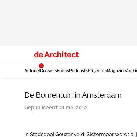
3
Actueel
Dossiers
Focus
Podcasts
Projecten
Magazine
Archi
De Bomentuin in Amsterdam
Gepubliceerd: 21 mei 2012
In Stadsdeel Geuzenveld-Slotermeer wordt al 