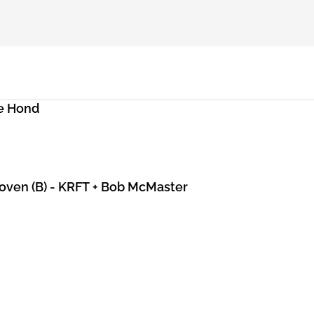
e Hond
hoven (B) - KRFT + Bob McMaster