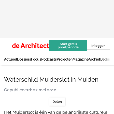
Start gratis
Inloggen
proefperiode
Actueel
Dossiers
Focus
Podcasts
Projecten
Magazine
Archief
Bedrijv
Waterschild Muiderslot in Muiden
Gepubliceerd: 22 mei 2012
Delen
Het Muiderslot is één van de belangrijkste culturele