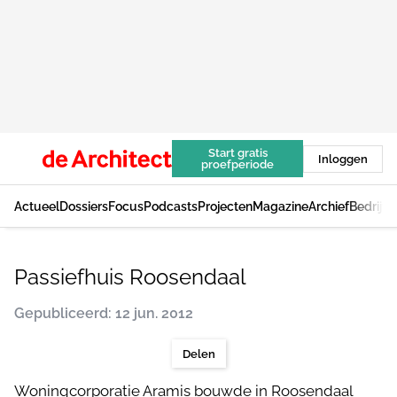
Start gratis
Inloggen
proefperiode
Actueel
Dossiers
Focus
Podcasts
Projecten
Magazine
Archief
Bedrijv
Passiefhuis Roosendaal
Gepubliceerd: 12 jun. 2012
Delen
Woningcorporatie Aramis bouwde in Roosendaal