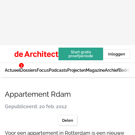
Start gratis
Inloggen
proefperiode
3
Actueel
Dossiers
Focus
Podcasts
Projecten
Magazine
Archief
Bedrijv
Appartement Rdam
Gepubliceerd: 20 feb. 2012
Delen
Voor een appartement in Rotterdam is een nieuwe