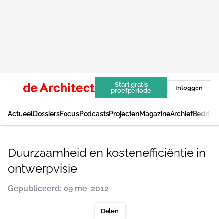
Start gratis
Inloggen
proefperiode
Actueel
Dossiers
Focus
Podcasts
Projecten
Magazine
Archief
Bedrijv
Duurzaamheid en kostenefficiëntie in
ontwerpvisie
Gepubliceerd: 09 mei 2012
Delen