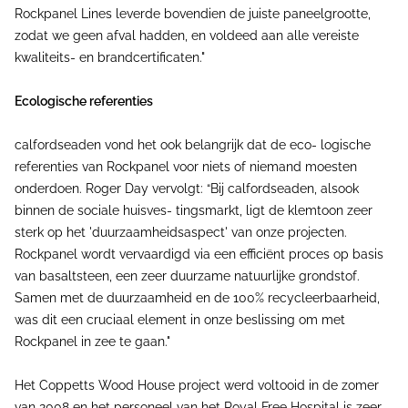
Rockpanel Lines leverde bovendien de juiste paneelgrootte,
zodat we geen afval hadden, en voldeed aan alle vereiste
kwaliteits- en brandcertificaten."
Ecologische referenties
calfordseaden vond het ook belangrijk dat de eco- logische
referenties van Rockpanel voor niets of niemand moesten
onderdoen. Roger Day vervolgt: “Bij calfordseaden, alsook
binnen de sociale huisves- tingsmarkt, ligt de klemtoon zeer
sterk op het 'duurzaamheidsaspect' van onze projecten.
Rockpanel wordt vervaardigd via een efficiënt proces op basis
van basaltsteen, een zeer duurzame natuurlijke grondstof.
Samen met de duurzaamheid en de 100% recycleerbaarheid,
was dit een cruciaal element in onze beslissing om met
Rockpanel in zee te gaan."
Het Coppetts Wood House project werd voltooid in de zomer
van 2008 en het personeel van het Royal Free Hospital is zeer