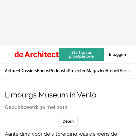
Start gratis
Inloggen
proefperiode
Actueel
Dossiers
Focus
Podcasts
Projecten
Magazine
Archief
Bedrijv
Limburgs Museum in Venlo
Gepubliceerd: 30 mei 2012
Delen
Aanleiding voor de uitbreiding was de wens de