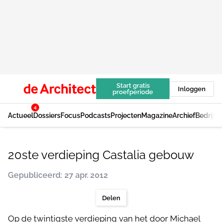
Start gratis
Inloggen
proefperiode
4
Actueel
Dossiers
Focus
Podcasts
Projecten
Magazine
Archief
Bedrijv
20ste verdieping Castalia gebouw
Gepubliceerd: 27 apr. 2012
Delen
Op de twintigste verdieping van het door Michael