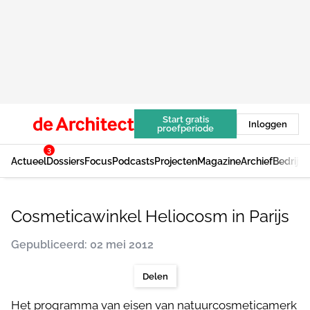
Start gratis
Inloggen
proefperiode
3
Actueel
Dossiers
Focus
Podcasts
Projecten
Magazine
Archief
Bedrijv
Cosmeticawinkel Heliocosm in Parijs
Gepubliceerd: 02 mei 2012
Delen
Het programma van eisen van natuurcosmeticamerk