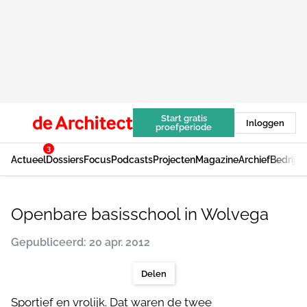
Start gratis
Inloggen
proefperiode
3
Actueel
Dossiers
Focus
Podcasts
Projecten
Magazine
Archief
Bedrijv
Openbare basisschool in Wolvega
Gepubliceerd: 20 apr. 2012
Delen
Sportief en vrolijk. Dat waren de twee