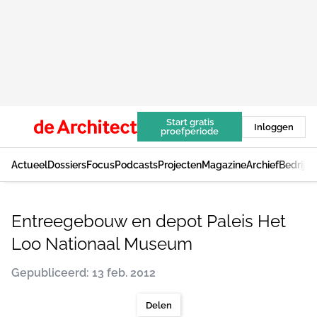
Start gratis
Inloggen
proefperiode
Actueel
Dossiers
Focus
Podcasts
Projecten
Magazine
Archief
Bedrijv
Entreegebouw en depot Paleis Het
Loo Nationaal Museum
Gepubliceerd: 13 feb. 2012
Delen