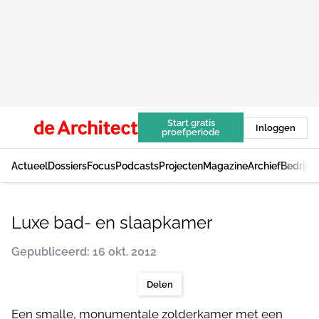
Start gratis
Inloggen
proefperiode
Actueel
Dossiers
Focus
Podcasts
Projecten
Magazine
Archief
Bedrijv
Luxe bad- en slaapkamer
Gepubliceerd: 16 okt. 2012
Delen
Een smalle, monumentale zolderkamer met een