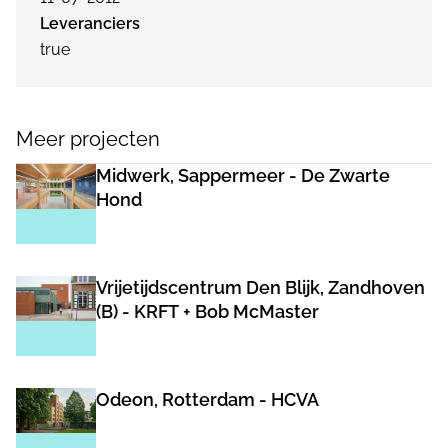
Leveranciers
true
Meer projecten
Midwerk, Sappermeer - De Zwarte
Hond
Vrijetijdscentrum Den Blijk, Zandhoven
(B) - KRFT + Bob McMaster
Odeon, Rotterdam - HCVA