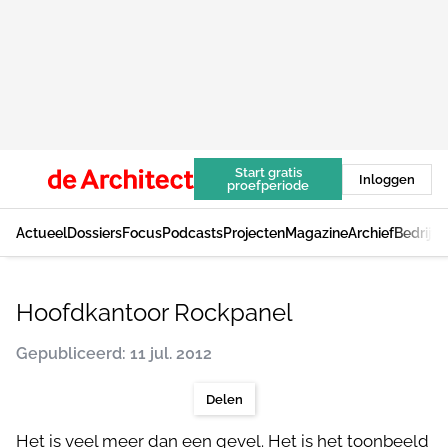
Start gratis
Inloggen
proefperiode
Actueel
Dossiers
Focus
Podcasts
Projecten
Magazine
Archief
Bedrijv
Hoofdkantoor Rockpanel
Gepubliceerd: 11 jul. 2012
Delen
Het is veel meer dan een gevel. Het is het toonbeeld