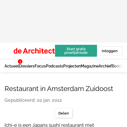
Start gratis
Inloggen
proefperiode
1
Actueel
Dossiers
Focus
Podcasts
Projecten
Magazine
Archief
Bedrijv
Restaurant in Amsterdam Zuidoost
Gepubliceerd: 02 jan. 2012
Delen
Ichi-e is een Japans sushi restaurant met