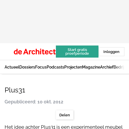
Start gratis
Inloggen
proefperiode
Actueel
Dossiers
Focus
Podcasts
Projecten
Magazine
Archief
Bedrijv
Plus31
Gepubliceerd: 10 okt. 2012
Delen
Het idee achter Plus31 is een experimenteel meubel