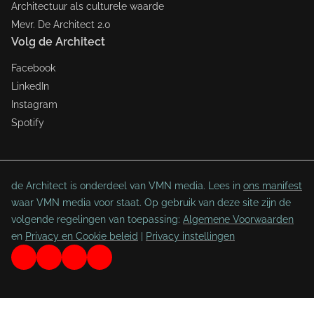
Architectuur als culturele waarde
Mevr. De Architect 2.0
Volg de Architect
Facebook
LinkedIn
Instagram
Spotify
de Architect is onderdeel van VMN media. Lees in
ons manifest
waar VMN media voor staat. Op gebruik van deze site zijn de
volgende regelingen van toepassing:
Algemene Voorwaarden
en
Privacy en Cookie beleid
|
Privacy instellingen