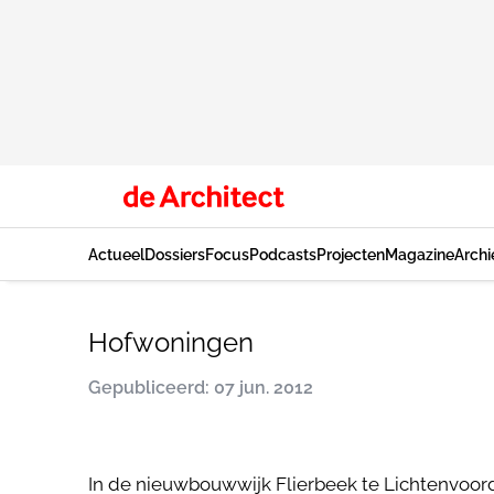
Actueel
Dossiers
Focus
Podcasts
Projecten
Magazine
Archi
Hofwoningen
Gepubliceerd: 07 jun. 2012
In de nieuwbouwwijk Flierbeek te Lichtenvoord