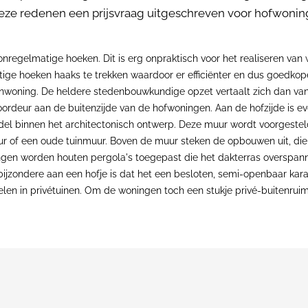
eze redenen een prijsvraag uitgeschreven voor hofwoning
onregelmatige hoeken. Dit is erg onpraktisch voor het realiseren van
ige hoeken haaks te trekken waardoor er efficiënter en dus goedko
woning. De heldere stedenbouwkundige opzet vertaalt zich dan vanze
deur aan de buitenzijde van de hofwoningen. Aan de hofzijde is eve
l binnen het architectonisch ontwerp. Deze muur wordt voorgesteld 
uur of een oude tuinmuur. Boven de muur steken de opbouwen uit, di
rengen worden houten pergola's toegepast die het dakterras overspa
bijzondere aan een hofje is dat het een besloten, semi-openbaar kar
delen in privétuinen. Om de woningen toch een stukje privé-buitenrui