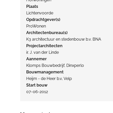
Plaats
Lichtenvoorde
Opdrachtgever(s)
ProWonen
Architectenbureau(s)
K3 architectuur en stedenbouw b.v. BNA
Projectarchitecten
ir. J. van der Linde
Aannemer
Klomps Bouwbedrijf, Dinxperlo
Bouwmanagement
Heijm - de Heer b.v, Velp
Start bouw
07-06-2012