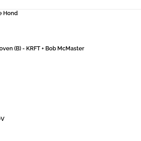
e Hond
hoven (B) - KRFT + Bob McMaster
DV