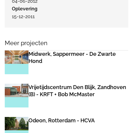
04-06-2012
Oplevering
15-12-2011
Meer projecten
Midwerk, Sappermeer - De Zwarte
Hond
Vrijetijdscentrum Den Blijk, Zandhoven
(B) - KRFT + Bob McMaster
Odeon, Rotterdam - HCVA