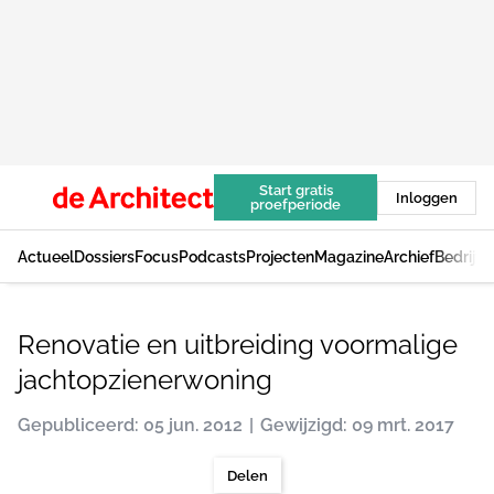
Start gratis
Inloggen
proefperiode
Actueel
Dossiers
Focus
Podcasts
Projecten
Magazine
Archief
Bedrijv
Renovatie en uitbreiding voormalige
jachtopzienerwoning
Gepubliceerd: 05 jun. 2012
Gewijzigd: 09 mrt. 2017
Delen