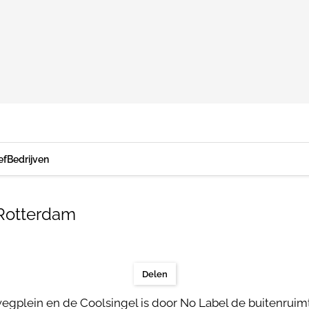
ef
Bedrijven
 Rotterdam
Delen
gplein en de Coolsingel is door No Label de buitenruimt