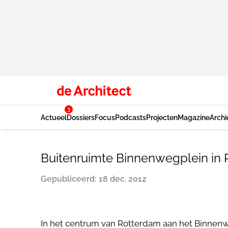
3
Actueel
Dossiers
Focus
Podcasts
Projecten
Magazine
Archi
Buitenruimte Binnenwegplein in
Gepubliceerd: 18 dec. 2012
In het centrum van Rotterdam aan het Binnenwe