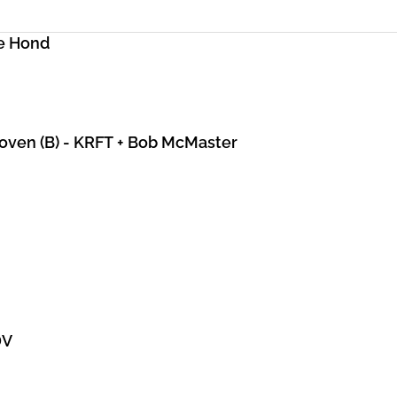
e Hond
hoven (B) - KRFT + Bob McMaster
DV