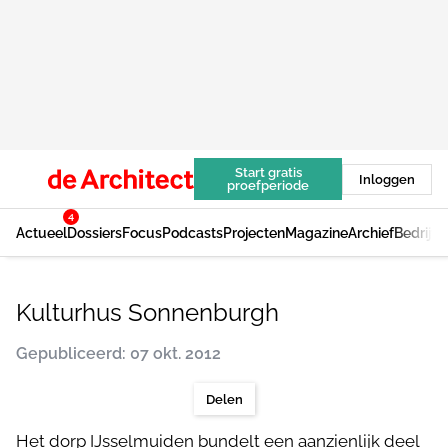
Start gratis
Inloggen
proefperiode
4
Actueel
Dossiers
Focus
Podcasts
Projecten
Magazine
Archief
Bedrijv
Kulturhus Sonnenburgh
Gepubliceerd: 07 okt. 2012
Delen
Het dorp IJsselmuiden bundelt een aanzienlijk deel