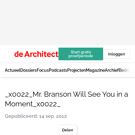
Start gratis
Inloggen
proefperiode
Actueel
Dossiers
Focus
Podcasts
Projecten
Magazine
Archief
Bedrijv
_x0022_Mr. Branson Will See You in a
Moment_x0022_
Gepubliceerd: 14 sep. 2012
Delen