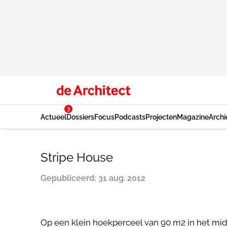
3
Actueel
Dossiers
Focus
Podcasts
Projecten
Magazine
Archi
Stripe House
Gepubliceerd: 31 aug. 2012
Op een klein hoekperceel van 90 m2 in het m