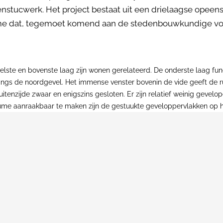
tenstucwerk. Het project bestaat uit een drielaagse ope
me dat, tegemoet komend aan de stedenbouwkundige voor
ste en bovenste laag zijn wonen gerelateerd. De onderste laag func
ngs de noordgevel. Het immense venster bovenin de vide geeft de ru
itenzijde zwaar en enigszins gesloten. Er zijn relatief weinig gevelo
lume aanraakbaar te maken zijn de gestuukte geveloppervlakken op 