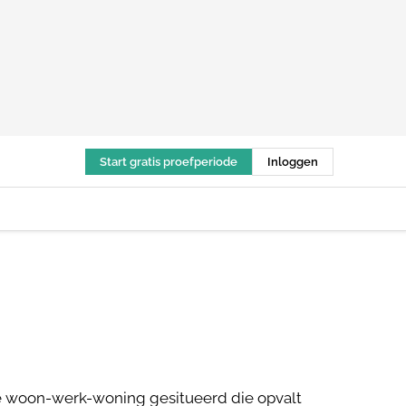
Start gratis proefperiode
Inloggen
e woon-werk-woning gesitueerd die opvalt