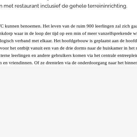
et restaurant inclusief de gehele terreininrichting.
C kunnen benoemen. Het leven van de ruim 900 leerlingen zal zich gaan
inkdorp waar in de loop der tijd op een min of meer vanzelfsprekende w
ze logisch verband met elkaar. Het hoofdgebouw is geplaatst aan de hoo
 voor het ontbijt vanuit een van de drie dorms naar de huiskamer in het
terne leerlingen en andere gebruikers komen via het centrale entreepl
en en vriendinnen. Of ze drentelen via de onderdoorgang naar het binn