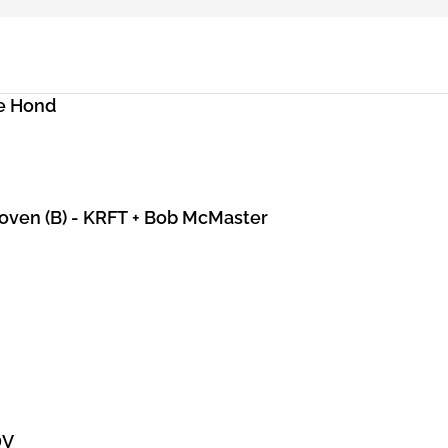
e Hond
hoven (B) - KRFT + Bob McMaster
DV