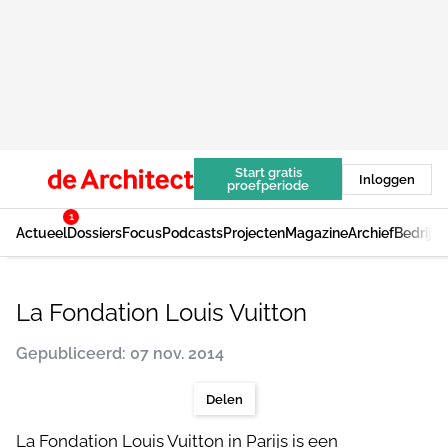
Start gratis
Inloggen
proefperiode
1
Actueel
Dossiers
Focus
Podcasts
Projecten
Magazine
Archief
Bedrijv
La Fondation Louis Vuitton
Gepubliceerd: 07 nov. 2014
Delen
La Fondation Louis Vuitton in Parijs is een