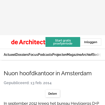
Start gratis
Inloggen
proefperiode
Actueel
Dossiers
Focus
Podcasts
Projecten
Magazine
Archief
Bedrijv
Nuon hoofdkantoor in Amsterdam
Gepubliceerd: 13 feb. 2014
Delen
In september 2012 kreeg het bureau Heyligergs D+P