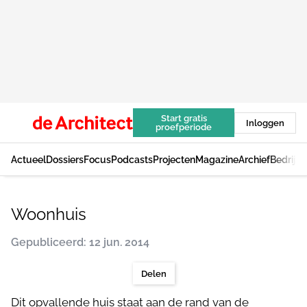
Start gratis
Inloggen
proefperiode
Actueel
Dossiers
Focus
Podcasts
Projecten
Magazine
Archief
Bedrijv
Woonhuis
Gepubliceerd: 12 jun. 2014
Delen
Dit opvallende huis staat aan de rand van de