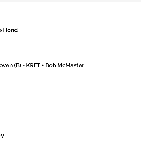
e Hond
hoven (B) - KRFT + Bob McMaster
DV