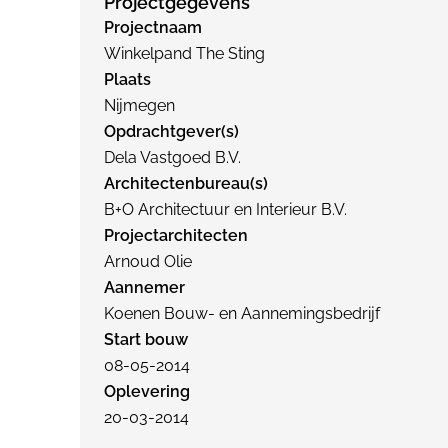
Projectgegevens
Projectnaam
Winkelpand The Sting
Plaats
Nijmegen
Opdrachtgever(s)
Dela Vastgoed B.V.
Architectenbureau(s)
B+O Architectuur en Interieur B.V.
Projectarchitecten
Arnoud Olie
Aannemer
Koenen Bouw- en Aannemingsbedrijf
Start bouw
08-05-2014
Oplevering
20-03-2014