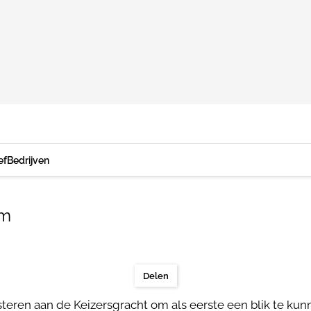
ef
Bedrijven
am
Delen
teren aan de Keizersgracht om als eerste een blik te ku