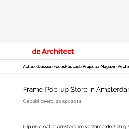
Actueel
Dossiers
Focus
Podcasts
Projecten
Magazine
Archi
Frame Pop-up Store in Amsterd
Gepubliceerd: 22 apr. 2014
Hip en creatief Amsterdam verzamelde zich gis