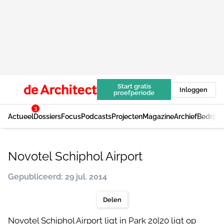
Start gratis
Inloggen
proefperiode
3
Actueel
Dossiers
Focus
Podcasts
Projecten
Magazine
Archief
Bedrijv
Novotel Schiphol Airport
Gepubliceerd: 29 jul. 2014
Delen
Novotel Schiphol Airport ligt in Park 20|20 ligt op