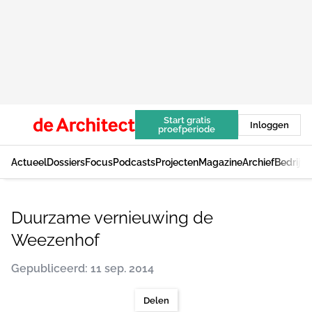
Start gratis
Inloggen
proefperiode
Actueel
Dossiers
Focus
Podcasts
Projecten
Magazine
Archief
Bedrijv
Duurzame vernieuwing de
Weezenhof
Gepubliceerd: 11 sep. 2014
Delen