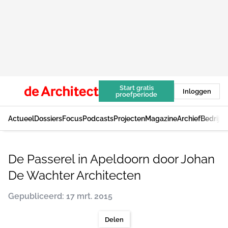
Start gratis
Inloggen
proefperiode
Actueel
Dossiers
Focus
Podcasts
Projecten
Magazine
Archief
Bedrijv
De Passerel in Apeldoorn door Johan
De Wachter Architecten
Gepubliceerd: 17 mrt. 2015
Delen