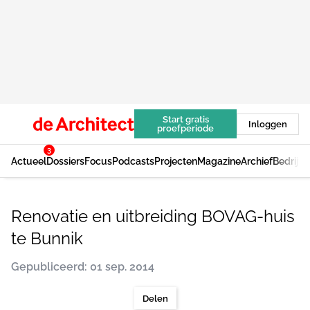
Start gratis
Inloggen
proefperiode
3
Actueel
Dossiers
Focus
Podcasts
Projecten
Magazine
Archief
Bedrijv
Renovatie en uitbreiding BOVAG-huis
te Bunnik
Gepubliceerd: 01 sep. 2014
Delen