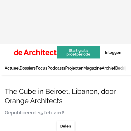
Start gratis
Inloggen
proefperiode
Actueel
Dossiers
Focus
Podcasts
Projecten
Magazine
Archief
Bedrijv
The Cube in Beiroet, Libanon, door
Orange Architects
Gepubliceerd: 15 feb. 2016
Delen