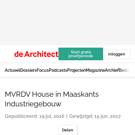
Start gratis
Inloggen
proefperiode
Actueel
Dossiers
Focus
Podcasts
Projecten
Magazine
Archief
Bedrijv
MVRDV House in Maaskants
Industriegebouw
Gepubliceerd: 19 jul. 2016
Gewijzigd: 15 jun. 2017
Delen