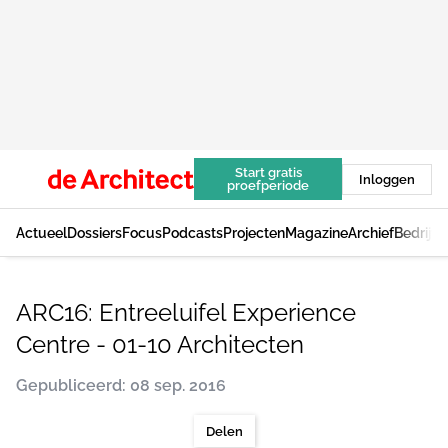
Start gratis
Inloggen
proefperiode
Actueel
Dossiers
Focus
Podcasts
Projecten
Magazine
Archief
Bedrijv
ARC16: Entreeluifel Experience
Centre - 01-10 Architecten
Gepubliceerd: 08 sep. 2016
Delen