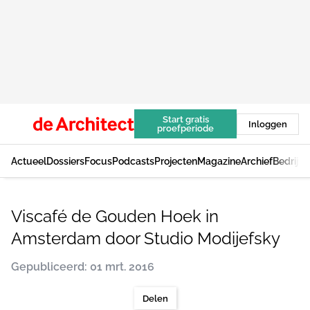
Start gratis
Inloggen
proefperiode
Actueel
Dossiers
Focus
Podcasts
Projecten
Magazine
Archief
Bedrijv
Viscafé de Gouden Hoek in
Amsterdam door Studio Modijefsky
Gepubliceerd: 01 mrt. 2016
Delen