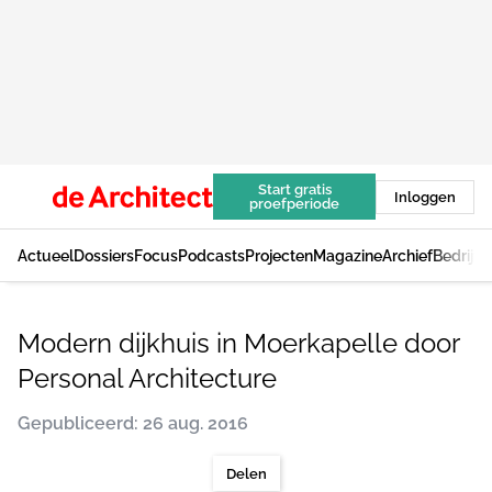
Start gratis
Inloggen
proefperiode
Actueel
Dossiers
Focus
Podcasts
Projecten
Magazine
Archief
Bedrijv
Modern dijkhuis in Moerkapelle door
Personal Architecture
Gepubliceerd: 26 aug. 2016
Delen