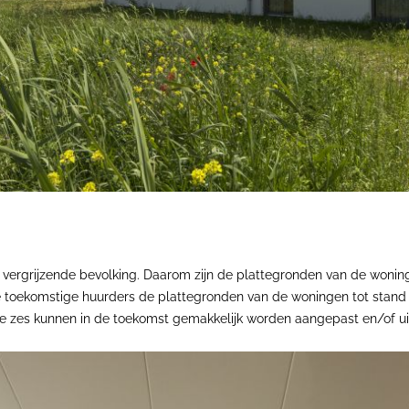
 vergrijzende bevolking. Daarom zijn de plattegronden van de woni
 de toekomstige huurders de plattegronden van de woningen tot sta
zes kunnen in de toekomst gemakkelijk worden aangepast en/of uitg