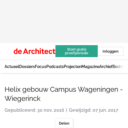
Start gratis
Inloggen
proefperiode
Actueel
Dossiers
Focus
Podcasts
Projecten
Magazine
Archief
Bedrijv
Helix gebouw Campus Wageningen -
Wiegerinck
Gepubliceerd: 30 nov. 2016
Gewijzigd: 07 jun. 2017
Delen