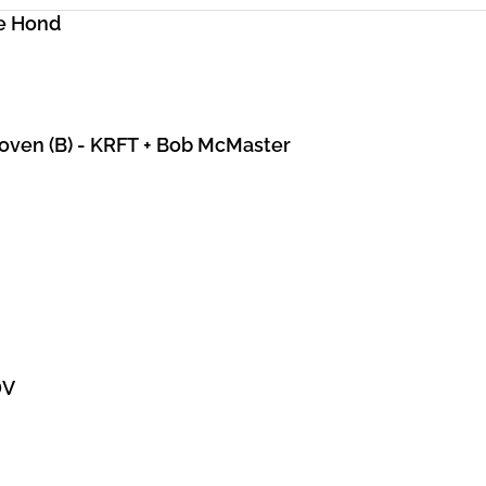
e Hond
hoven (B) - KRFT + Bob McMaster
DV