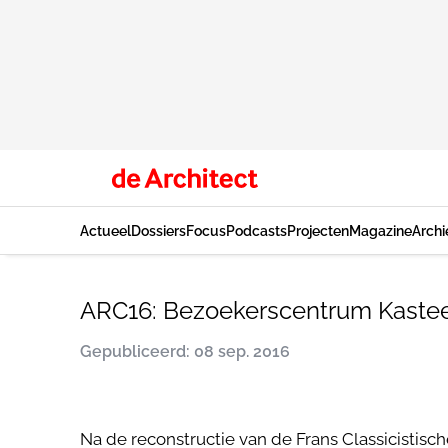
Actueel
Dossiers
Focus
Podcasts
Projecten
Magazine
Archi
ARC16: Bezoekerscentrum Kastee
Gepubliceerd: 08 sep. 2016
Na de reconstructie van de Frans Classicistis