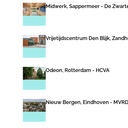
Midwerk, Sappermeer - De Zwart
Vrijetijdscentrum Den Blijk, Zand
Odeon, Rotterdam - HCVA
Nieuw Bergen, Eindhoven - MVR