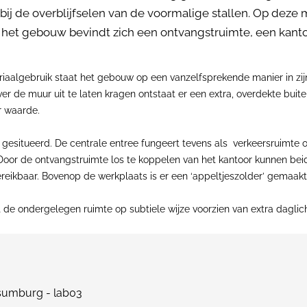
, bij de overblijfselen van de voormalige stallen. Op deze
het gebouw bevindt zich een ontvangstruimte, een kanto
riaalgebruik staat het gebouw op een vanzelfsprekende manier in zi
er de muur uit te laten kragen ontstaat er een extra, overdekte bui
ar waarde.
situeerd. De centrale entree fungeert tevens als verkeersruimte o
or de ontvangstruimte los te koppelen van het kantoor kunnen beide
eikbaar. Bovenop de werkplaats is er een ‘appeltjeszolder’ gemaakt v
 de ondergelegen ruimte op subtiele wijze voorzien van extra daglic
sumburg - lab03