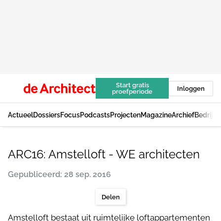
Start gratis
Inloggen
proefperiode
Actueel
Dossiers
Focus
Podcasts
Projecten
Magazine
Archief
Bedrijv
ARC16: Amstelloft - WE architecten
Gepubliceerd: 28 sep. 2016
Delen
Amstelloft bestaat uit ruimtelijke loftappartementen