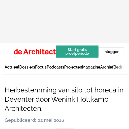
Start gratis
Inloggen
proefperiode
Actueel
Dossiers
Focus
Podcasts
Projecten
Magazine
Archief
Bedrijv
Herbestemming van silo tot horeca in
Deventer door Wenink Holtkamp
Architecten.
Gepubliceerd: 02 mei 2016