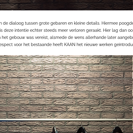
 in de dialoog tussen grote gebaren en kleine details. Hiermee poogd
 deze intentie echter steeds meer verloren geraakt. Hier lag dan oo
an het gebouw was vereist, alsmede de wens allerhande later aangeb
espect voor het bestaande heeft KAAN het nieuwe werken geïntrodu