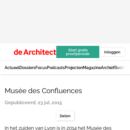
Start gratis
Inloggen
proefperiode
Actueel
Dossiers
Focus
Podcasts
Projecten
Magazine
Archief
Bedrijv
Musée des Confluences
Gepubliceerd: 23 jul. 2015
Delen
In het zuiden van Lyon is in 2014 het Musée des