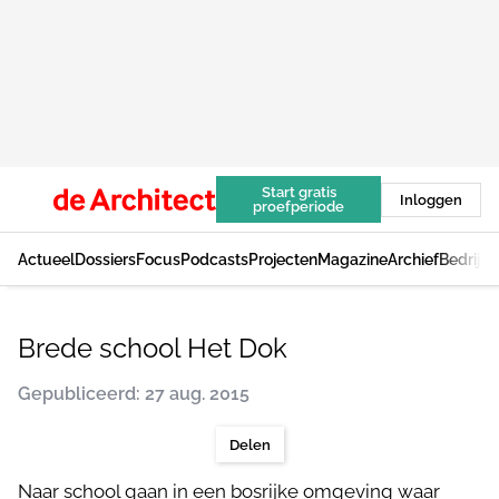
Start gratis
Inloggen
proefperiode
Actueel
Dossiers
Focus
Podcasts
Projecten
Magazine
Archief
Bedrijv
Brede school Het Dok
Gepubliceerd: 27 aug. 2015
Delen
Naar school gaan in een bosrijke omgeving waar