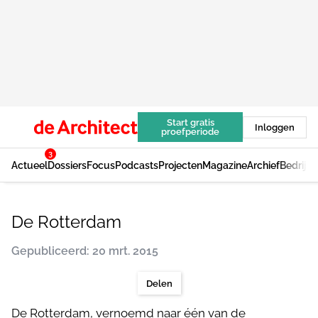
Start gratis
Inloggen
proefperiode
3
Actueel
Dossiers
Focus
Podcasts
Projecten
Magazine
Archief
Bedrijv
De Rotterdam
Gepubliceerd: 20 mrt. 2015
Delen
De Rotterdam, vernoemd naar één van de