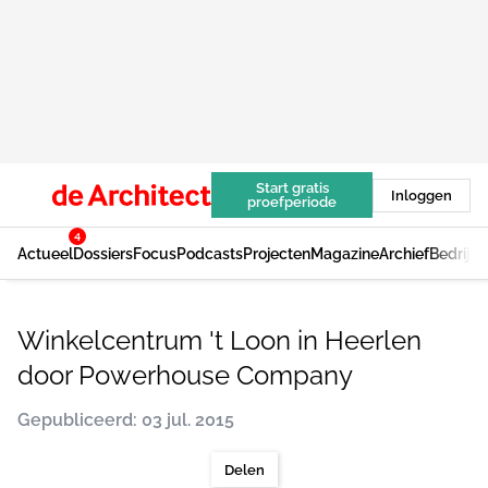
Start gratis
Inloggen
proefperiode
4
Actueel
Dossiers
Focus
Podcasts
Projecten
Magazine
Archief
Bedrijv
Winkelcentrum 't Loon in Heerlen
door Powerhouse Company
Gepubliceerd: 03 jul. 2015
Delen