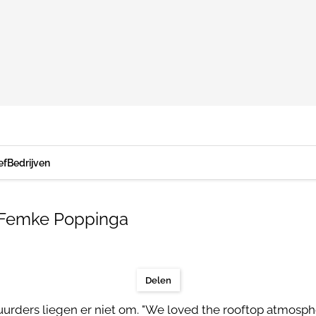
ef
Bedrijven
 Femke Poppinga
Delen
huurders liegen er niet om. "We loved the rooftop atmosp