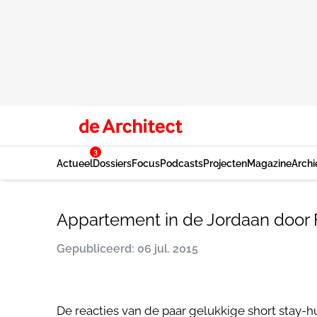
3
Actueel
Dossiers
Focus
Podcasts
Projecten
Magazine
Archi
Appartement in de Jordaan door
Gepubliceerd: 06 jul. 2015
De reacties van de paar gelukkige short stay-